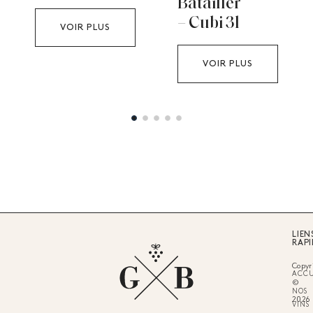
Batailler
– Cubi 3l
VOIR PLUS
VOIR PLUS
LIEN
RAPI
Copyr
ACCU
©
NOS
2026
VINS